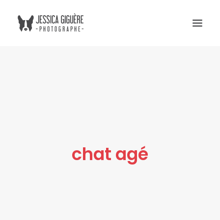
Studio
Extérieur
Humain et chien
Commercial
Blogue
chat agé
Tarifs
Cours photo
Me contacter
Atelier Boreal