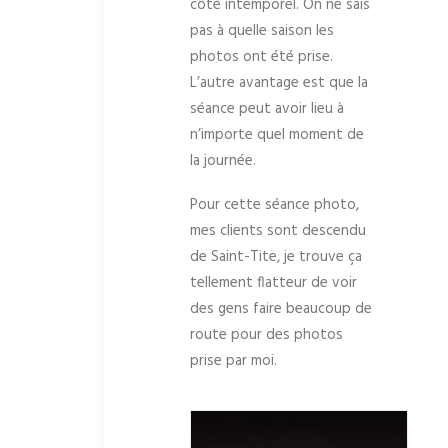
côté intemporel. On ne sais
pas à quelle saison les
photos ont été prise.
L’autre avantage est que la
séance peut avoir lieu à
n’importe quel moment de
la journée.
Pour cette séance photo,
mes clients sont descendu
de Saint-Tite, je trouve ça
tellement flatteur de voir
des gens faire beaucoup de
route pour des photos
prise par moi.