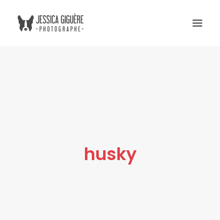
Studio
Extérieur
Humain et chien
Commercial
Blogue
husky
Tarifs
Cours photo
Me contacter
Atelier Boreal