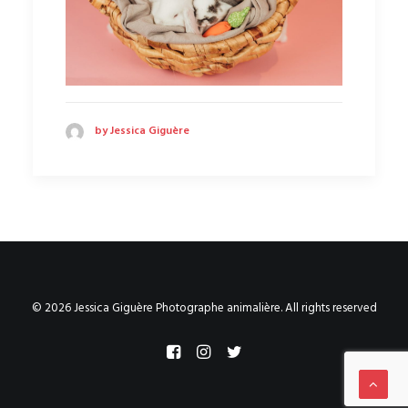
by Jessica Giguère
© 2026 Jessica Giguère Photographe animalière. All rights reserved