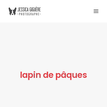
Studio
Extérieur
Humain et chien
Commercial
Blogue
lapin de pâques
Tarifs
Cours photo
Me contacter
Atelier Boreal