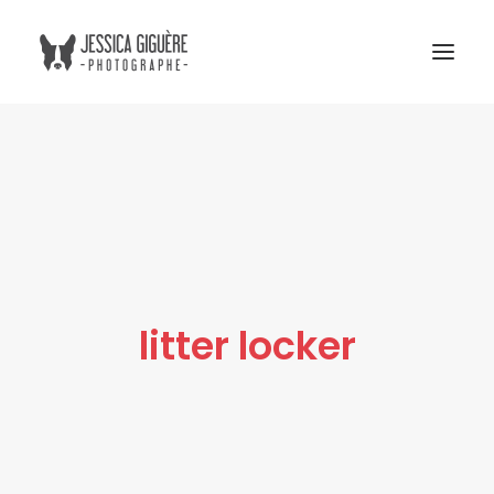
Studio
Extérieur
Humain et chien
Commercial
Blogue
litter locker
Tarifs
Cours photo
Me contacter
Atelier Boreal