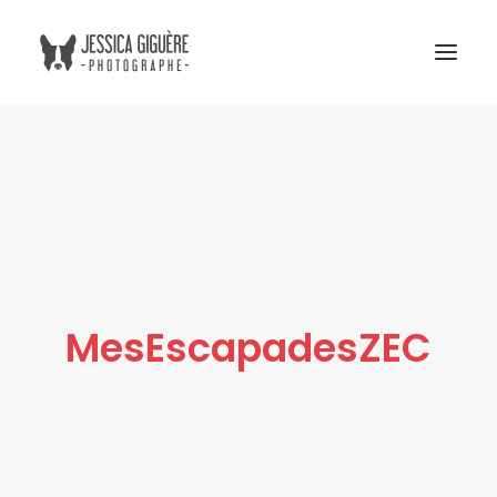
Studio
Extérieur
Humain et chien
Commercial
Blogue
MesEscapadesZEC
Tarifs
Cours photo
Me contacter
Atelier Boreal