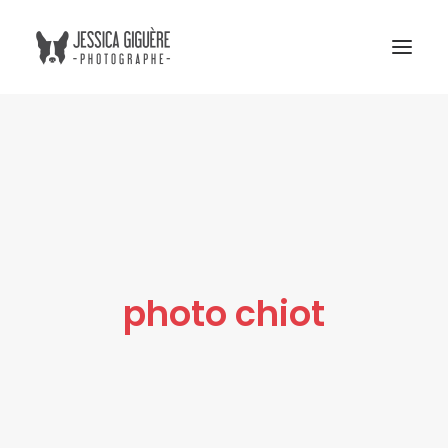
Studio
Extérieur
Humain et chien
Commercial
Blogue
photo chiot
Tarifs
Cours photo
Me contacter
Atelier Boreal