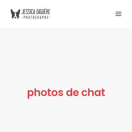
Studio
Extérieur
Humain et chien
Commercial
Blogue
photos de chat
Tarifs
Cours photo
Me contacter
Atelier Boreal