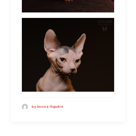
by Jessica Giguère