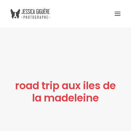
Studio
Extérieur
Humain et chien
Commercial
road trip aux iles de
Blogue
la madeleine
Tarifs
Cours photo
Me contacter
Atelier Boreal