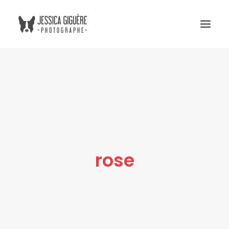
Studio
Extérieur
Humain et chien
Commercial
Blogue
rose
Tarifs
Cours photo
Me contacter
Atelier Boreal