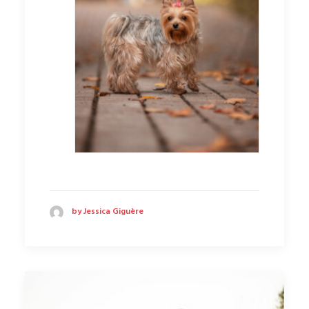
by Jessica Giguère