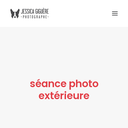
Studio
Extérieur
Humain et chien
Commercial
séance photo
Blogue
extérieure
Tarifs
Cours photo
Me contacter
Atelier Boreal