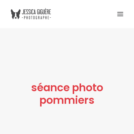
Studio
Extérieur
Humain et chien
Commercial
séance photo
Blogue
pommiers
Tarifs
Cours photo
Me contacter
Atelier Boreal