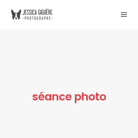
Studio
Extérieur
Humain et chien
Commercial
Blogue
séance photo
Tarifs
Cours photo
Me contacter
Atelier Boreal