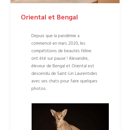
Oriental et Bengal
Depuis que la pandémie a
commencé en mars 2020, les
compétitions de beautés féline
ont été sur pause ! Alexandre,
éleveur de Bengal et Oriental est
descendu de Saint-Lin Laurentides
avec ses chats pour faire quelques
photos.