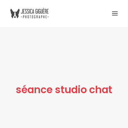
Studio
Extérieur
Humain et chien
Commercial
Blogue
séance studio chat
Tarifs
Cours photo
Me contacter
Atelier Boreal