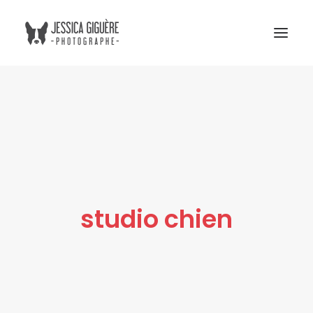
Studio
Extérieur
Humain et chien
Commercial
Blogue
studio chien
Tarifs
Cours photo
Me contacter
Atelier Boreal