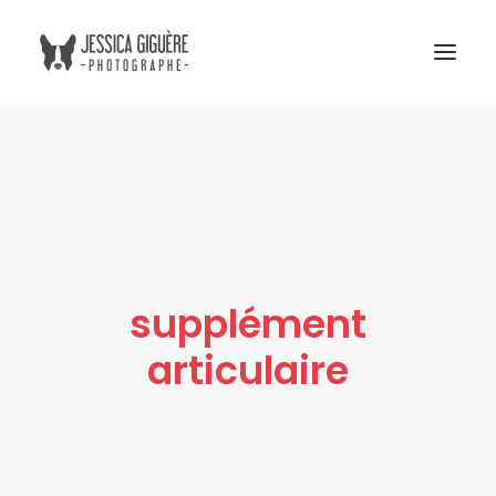
Studio
Extérieur
Humain et chien
Commercial
supplément
Blogue
articulaire
Tarifs
Cours photo
Me contacter
Atelier Boreal