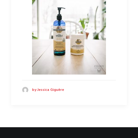
by Jessica Giguère