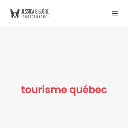
Studio
Extérieur
Humain et chien
Commercial
Blogue
tourisme québec
Tarifs
Cours photo
Me contacter
Atelier Boreal