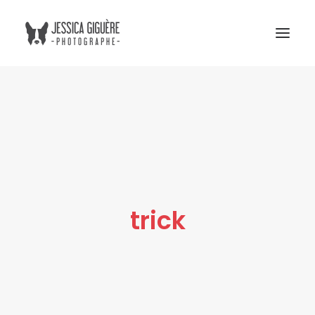
Studio
Extérieur
Humain et chien
Commercial
Blogue
trick
Tarifs
Cours photo
Me contacter
Atelier Boreal