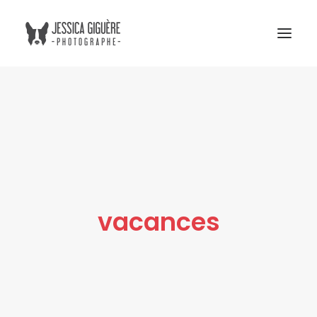
Studio
Extérieur
Humain et chien
Commercial
Blogue
vacances
Tarifs
Cours photo
Me contacter
Atelier Boreal