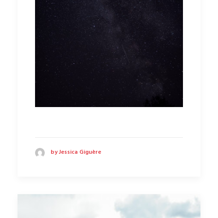
by Jessica Giguère