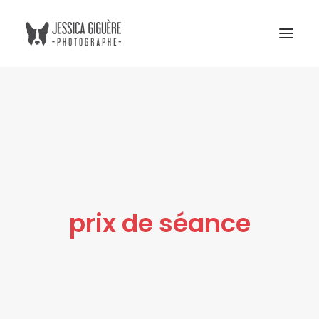
Studio
Extérieur
Humain et chien
Commercial
Blogue
prix de séance
Tarifs
Cours photo
Me contacter
Atelier Boreal