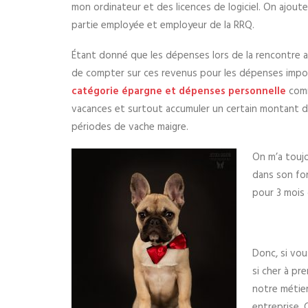
mon ordinateur et des licences de logiciel. On ajout
partie employée et employeur de la RRQ.
Étant donné que les dépenses lors de la rencontre a
de compter sur ces revenus pour les dépenses impor
catégorie épargne et dépenses personnelle
comm
vacances et surtout accumuler un certain montant da
périodes de vache maigre.
On m’a toujo
dans son fon
pour 3 mois
Donc, si vou
si cher à pr
notre métier
entreprise. 