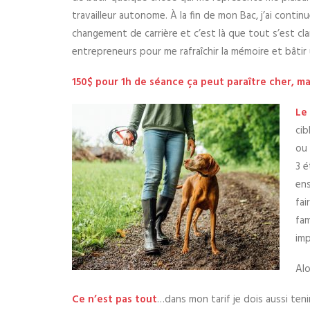
travailleur autonome. À la fin de mon Bac, j’ai conti
changement de carrière et c’est là que tout s’est cla
entrepreneurs pour me rafraîchir la mémoire et bâtir u
150$ pour 1h de séance ça peut paraître cher, mai
Le
cib
ou 
3 é
ens
fai
fam
imp
Alo
Ce n’est pas tout
…dans mon tarif je dois aussi ten