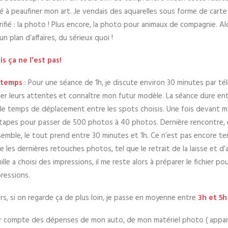
nué à peaufiner mon art. Je vendais des aquarelles sous forme de cart
rifié : la photo ! Plus encore, la photo pour animaux de compagnie. Al
n plan d’affaires, du sérieux quoi !
s ça ne l’est pas!
 temps
: Pour une séance de 1h, je discute environ 30 minutes par té
ler leurs attentes et connaître mon futur modèle. La séance dure e
le temps de déplacement entre les spots choisis. Une fois devant mon
tapes pour passer de 500 photos à 40 photos. Dernière rencontre, 
emble, le tout prend entre 30 minutes et 1h. Ce n’est pas encore ter
re les dernières retouches photos, tel que le retrait de la laisse et d
ille a choisi des impressions, il me reste alors à préparer le fichier po
ressions.
rs, si on regarde ça de plus loin, je passe en moyenne entre
3h et 5h
ir compte des dépenses de mon auto, de mon matériel photo ( appareil,