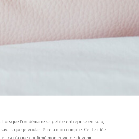
t. Lorsque l’on démarre sa petite entreprise en solo,
 savais que je voulais être à mon compte. Cette idée
é et ça n’a que confirmé mon envie de devenir