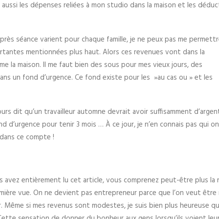
e aussi les dépenses reliées à mon studio dans la maison et les déduc
près séance varient pour chaque famille, je ne peux pas me permettr
tantes mentionnées plus haut. Alors ces revenues vont dans la
e la maison. Il me faut bien des sous pour mes vieux jours, des
ns un fond d’urgence. Ce fond existe pour les »au cas ou » et les
urs dit qu’un travailleur automne devrait avoir suffisamment d’argen
d d’urgence pour tenir 3 mois … À ce jour, je n’en connais pas qui on
 dans ce compte !
s avez entièrement lu cet article, vous comprenez peut-être plus la
emière vue. On ne devient pas entrepreneur parce que l’on veut être 
. Même si mes revenus sont modestes, je suis bien plus heureuse que 
Cette sensation de donner du bonheur aux gens lorsqu’ils voient leu