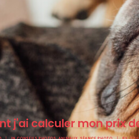
 j'ai calculer mon prix d
0
|
IN
CONSEILS PHOTOS
,
ANIMAUX
,
SÉANCE PHOTO
|
BY
JESS