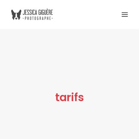
Studio
Extérieur
Humain et chien
Commercial
Blogue
tarifs
Tarifs
Cours photo
Me contacter
Atelier Boreal