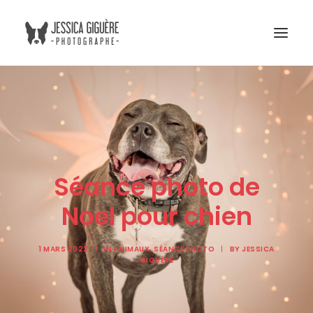
Studio
Extérieur
Humain et chien
Séance photo de
Commercial
Blogue
Noel pour chien
Tarifs
1 MARS 2022
|
IN
ANIMAUX
,
SÉANCE PHOTO
|
BY
JESSICA
Cours photo
GIGUÈRE
Me contacter
Atelier Boreal