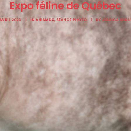
Expo féline de Québec
AVRIL 2023
|
IN
ANIMAUX
,
SÉANCE PHOTO
|
BY
JESSICA GIGU