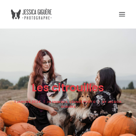
Studio
Extérieur
Humain et chien
Commercial
Les citrouilles
Blogue
Tarifs
1 JANVIER 2024
|
IN
ANIMAUX
,
SÉANCE PHOTO
|
BY
JESSICA
GIGUÈRE
Cours photo
Me contacter
Atelier Boreal