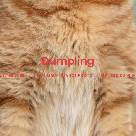
Dumpling
ANVIER 2026
|
IN
ANIMAUX
,
SÉANCE PHOTO
|
BY
JESSICA GIG