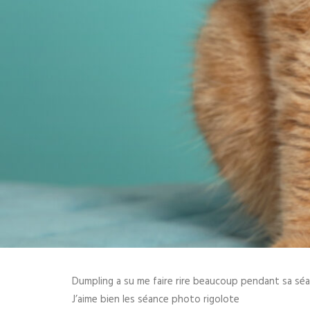
Dumpling a su me faire rire beaucoup pendant sa séa
J’aime bien les séance photo rigolote