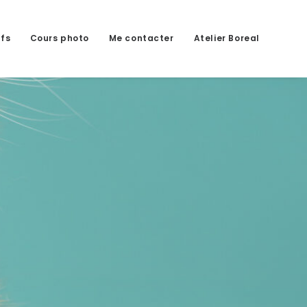
ifs
Cours photo
Me contacter
Atelier Boreal